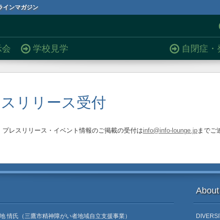
ラインマガジン
示会
学校見学
自閉症・
レスリリース受付
取材依頼・プレスリリース・イベント情報のご掲載の受付は
info@info-lounge.jp
までご
About
地 情氏（三鷹市精神障がい者地域自立支援事業）
DIVERS