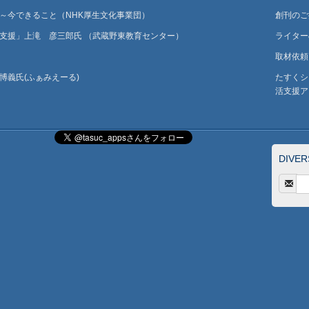
～今できること（NHK厚生文化事業団）
創刊のご
支援」上滝 彦三郎氏 （武蔵野東教育センター）
ライター
取材依頼
博義氏(ふぁみえーる)
たすくシ
活支援ア
DIVE